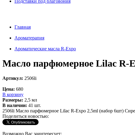
Подставки под благовония
Главная
Ароматерапия
Ароматические масла R-Expo
Масло парфюмерное Lilac R-E
Артикул:
2506li
Цена:
680
В корзину
Размеры:
2,5 мл
В наличии:
41 шт.
2506li Масло парфюмерное Lilac R-Expo 2,5ml (набор 6шт) Сир
Поделиться новостью:
Возможно Вас заинтересует: