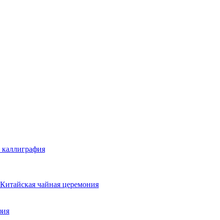
 каллиграфия
Китайская чайная церемония
фия