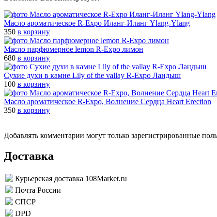
Масло ароматическое R-Expo Иланг-Иланг Ylang-Ylang
350
в корзину
Масло парфюмерное lemon R-Expo лимон
680
в корзину
Сухие духи в камне Lily of the vallay R-Expo Ландыш
100
в корзину
Масло ароматическое R-Expo, Волнение Сердца Heart Erection
350
в корзину
Добавлять комментарии могут только зарегистрированные пол
Доставка
Курьерская доставка 108Market.ru
Почта России
СПСР
DPD