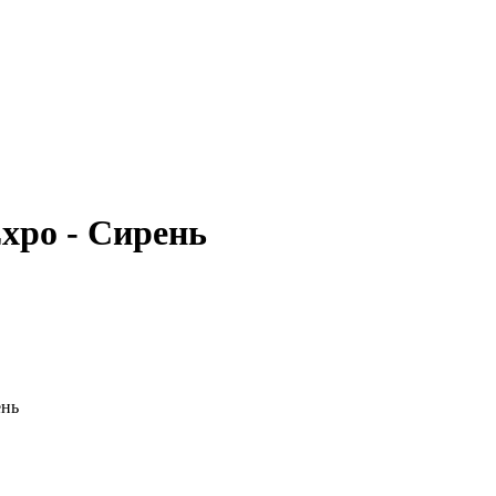
xpo - Сирень
ень