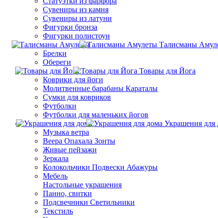
Статуэтки из фарфора
Сувениры из камня
Сувениры из латуни
Фигурки бронза
Фигурки полистоун
Талисманы Амул
Брелки
Обереги
Товары для Йога
Коврики для йоги
Молитвенные барабаны Караталы
Сумки для ковриков
Футболки
Футболки для маленьких йогов
Украшения для 
Музыка ветра
Веера Опахала Зонты
Живые пейзажи
Зеркала
Колокольчики Подвески Абажуры
Мебель
Настольные украшения
Панно, свитки
Подсвечники Светильники
Текстиль