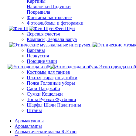
Картины
Наволочки Подушки
Покрывала
Фонтаны настольные
Фотоальбомы и фоторамки
Фен Шуй
Деревья счастья
Компасы, Зеркала Багуа
Варганы
Перкуссия
Поющие чаши
Этно одежда и об
Костюмы для танцев
Платья, сарафаны, юбки
Пояса Головные уборы
Сари Панджаби
Сумки Кошельки
Топы Рубахи Футболки
Шарфы Шали Палантины
Штаны
Аромакулоны
Аромалампы
Ароматические масла R-Expo