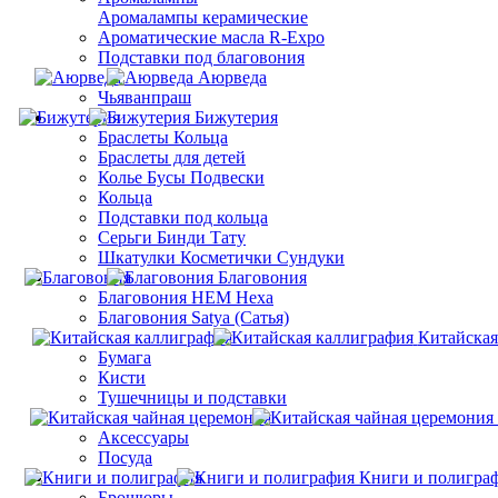
Aромалампы керамические
Ароматические масла R-Expo
Подставки под благовония
Аюрведа
Чьяванпраш
Бижутерия
Браслеты Кольца
Браслеты для детей
Колье Бусы Подвески
Кольца
Подставки под кольца
Серьги Бинди Тату
Шкатулки Косметички Сундуки
Благовония
Благовония HEM Hexa
Благовония Satya (Сатья)
Китайская
Бумага
Кисти
Тушечницы и подставки
Аксессуары
Посуда
Книги и полигра
Брошюры