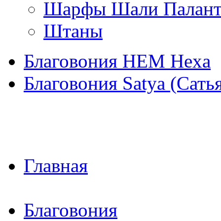
Шарфы Шали Палан
Штаны
Благовония HEM Hexa
Благовония Satya (Сать
Главная
Благовония