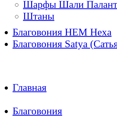
Шарфы Шали Палан
Штаны
Благовония HEM Hexa
Благовония Satya (Сать
Главная
Благовония