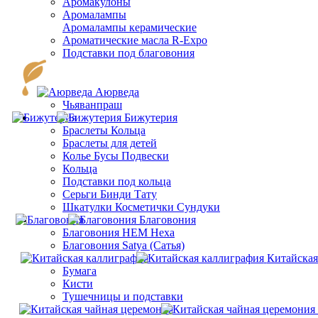
Аромакулоны
Аромалампы
Aромалампы керамические
Ароматические масла R-Expo
Подставки под благовония
Аюрведа
Чьяванпраш
Бижутерия
Браслеты Кольца
Браслеты для детей
Колье Бусы Подвески
Кольца
Подставки под кольца
Серьги Бинди Тату
Шкатулки Косметички Сундуки
Благовония
Благовония HEM Hexa
Благовония Satya (Сатья)
Китайская
Бумага
Кисти
Тушечницы и подставки