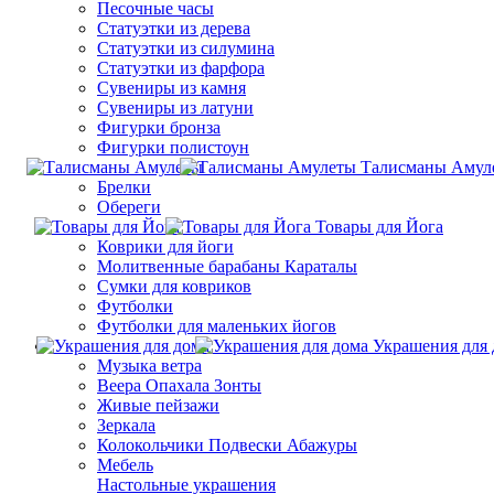
Песочные часы
Статуэтки из дерева
Статуэтки из силумина
Статуэтки из фарфора
Сувениры из камня
Сувениры из латуни
Фигурки бронза
Фигурки полистоун
Талисманы Амул
Брелки
Обереги
Товары для Йога
Коврики для йоги
Молитвенные барабаны Караталы
Сумки для ковриков
Футболки
Футболки для маленьких йогов
Украшения для 
Музыка ветра
Веера Опахала Зонты
Живые пейзажи
Зеркала
Колокольчики Подвески Абажуры
Мебель
Настольные украшения