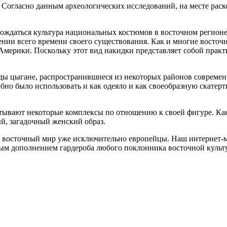
. Согласно данным археологических исследований, на месте ра
рождаться культура национальных костюмов в восточном регионе
нии всего времени своего существования. Как и многие восточн
мерики. Поскольку этот вид накидки представляет собой практ
жды цыгане, распространившиеся из некоторых районов совреме
обно было использовать и как одеяло и как своеобразную скатер
ывают некоторые комплексы по отношению к своей фигуре. Как 
й, загадочный женский образ.
 в восточный мир уже исключительно европейцы. Наш интернет-м
ным дополнением гардероба любого поклонника восточной культ