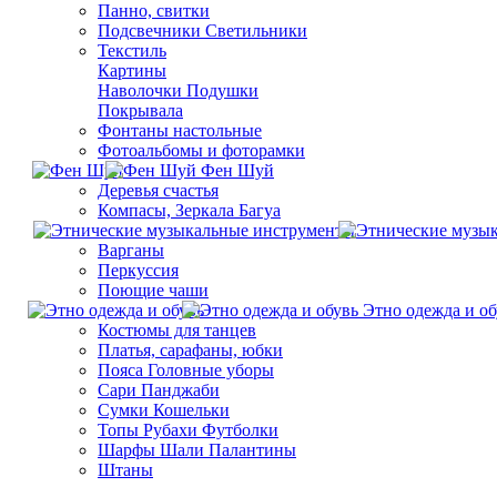
Панно, свитки
Подсвечники Светильники
Текстиль
Картины
Наволочки Подушки
Покрывала
Фонтаны настольные
Фотоальбомы и фоторамки
Фен Шуй
Деревья счастья
Компасы, Зеркала Багуа
Варганы
Перкуссия
Поющие чаши
Этно одежда и об
Костюмы для танцев
Платья, сарафаны, юбки
Пояса Головные уборы
Сари Панджаби
Сумки Кошельки
Топы Рубахи Футболки
Шарфы Шали Палантины
Штаны