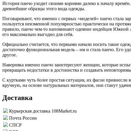
История панчо уходит своими корнями далеко к началу времён
древнейшие образцы этого вида одежды.
Поговаривают, что именно с первых «моделей» панчо стала за
пользуется неизменной популярностью практически на протяже
правило, панчо чем-то напоминают одеяние индейцев Южной А
его максимально выгодно для себя.
Официально считается, что первыми начали носить такие оде
достаточно функциональная модель – им и стала панчо. Его уд
другое.
Наверняка именно панчо заинтересуют женщин, которые испыт
превращать недостатки в достоинства и создавать неповторимы
С куртками чуть более простая ситуация, их фасон привнесли
вручную, на основе натуральных материалов, они станут удач
Доставка
Курьерская доставка 108Market.ru
Почта России
СПСР