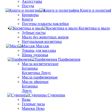
Аксессуары
Посуда
Книги и полигра
Брошюры
Книги
Постеры плакаты наклейки
Косметика и мыло
Зубные пасты
Мыло без животных жиров
Натуральная косметика
Массаж
Товары для массажа
Шары здоровья
Парфюмерия
Масла косметические
Ботаника
Косметика Лекус
Масла парфюмерные
Масла эфирные
Ботаника
Лекус
Сувениры
Вазы
Гелевые часы
Манеки Неко