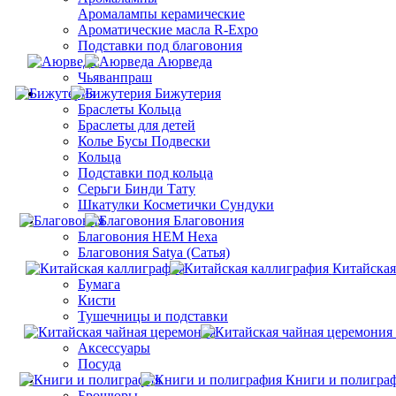
Aромалампы керамические
Ароматические масла R-Expo
Подставки под благовония
Аюрведа
Чьяванпраш
Бижутерия
Браслеты Кольца
Браслеты для детей
Колье Бусы Подвески
Кольца
Подставки под кольца
Серьги Бинди Тату
Шкатулки Косметички Сундуки
Благовония
Благовония HEM Hexa
Благовония Satya (Сатья)
Китайская
Бумага
Кисти
Тушечницы и подставки
Аксессуары
Посуда
Книги и полигра
Брошюры