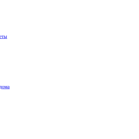
еты
дома