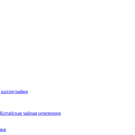
 каллиграфия
Китайская чайная церемония
фия