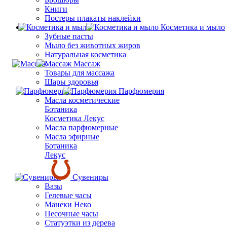
Книги
Постеры плакаты наклейки
Косметика и мыло
Зубные пасты
Мыло без животных жиров
Натуральная косметика
Массаж
Товары для массажа
Шары здоровья
Парфюмерия
Масла косметические
Ботаника
Косметика Лекус
Масла парфюмерные
Масла эфирные
Ботаника
Лекус
Сувениры
Вазы
Гелевые часы
Манеки Неко
Песочные часы
Статуэтки из дерева