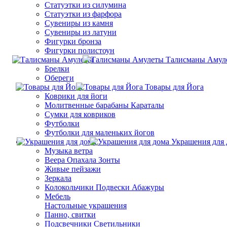
Статуэтки из силумина
Статуэтки из фарфора
Сувениры из камня
Сувениры из латуни
Фигурки бронза
Фигурки полистоун
Талисманы Амул
Брелки
Обереги
Товары для Йога
Коврики для йоги
Молитвенные барабаны Караталы
Сумки для ковриков
Футболки
Футболки для маленьких йогов
Украшения для 
Музыка ветра
Веера Опахала Зонты
Живые пейзажи
Зеркала
Колокольчики Подвески Абажуры
Мебель
Настольные украшения
Панно, свитки
Подсвечники Светильники