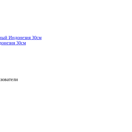
донезия 30см
ьзователи