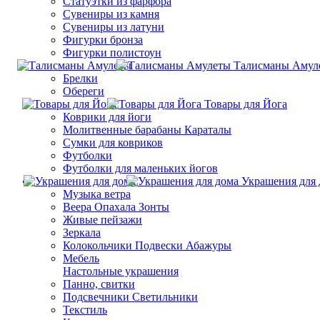
Статуэтки из фарфора
Сувениры из камня
Сувениры из латуни
Фигурки бронза
Фигурки полистоун
Талисманы Амул
Брелки
Обереги
Товары для Йога
Коврики для йоги
Молитвенные барабаны Караталы
Сумки для ковриков
Футболки
Футболки для маленьких йогов
Украшения для 
Музыка ветра
Веера Опахала Зонты
Живые пейзажи
Зеркала
Колокольчики Подвески Абажуры
Мебель
Настольные украшения
Панно, свитки
Подсвечники Светильники
Текстиль