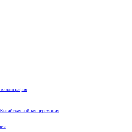
 каллиграфия
Китайская чайная церемония
фия