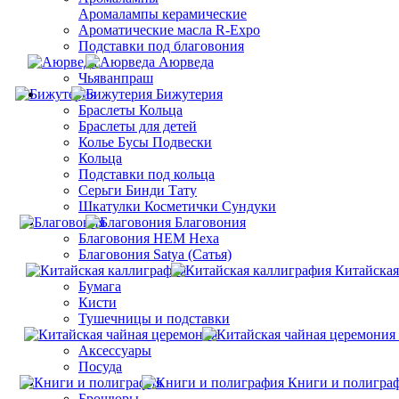
Aромалампы керамические
Ароматические масла R-Expo
Подставки под благовония
Аюрведа
Чьяванпраш
Бижутерия
Браслеты Кольца
Браслеты для детей
Колье Бусы Подвески
Кольца
Подставки под кольца
Серьги Бинди Тату
Шкатулки Косметички Сундуки
Благовония
Благовония HEM Hexa
Благовония Satya (Сатья)
Китайская
Бумага
Кисти
Тушечницы и подставки
Аксессуары
Посуда
Книги и полигра
Брошюры