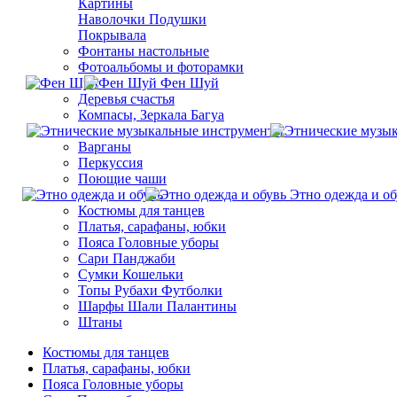
Картины
Наволочки Подушки
Покрывала
Фонтаны настольные
Фотоальбомы и фоторамки
Фен Шуй
Деревья счастья
Компасы, Зеркала Багуа
Варганы
Перкуссия
Поющие чаши
Этно одежда и об
Костюмы для танцев
Платья, сарафаны, юбки
Пояса Головные уборы
Сари Панджаби
Сумки Кошельки
Топы Рубахи Футболки
Шарфы Шали Палантины
Штаны
Костюмы для танцев
Платья, сарафаны, юбки
Пояса Головные уборы