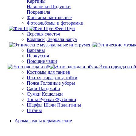
Картины
Наволочки Подушки
Покрывала
Фонтаны настольные
Фотоальбомы и фоторамки
Фен Шуй
Деревья счастья
Компасы, Зеркала Багуа
Варганы
Перкуссия
Поющие чаши
Этно одежда и об
Костюмы для танцев
Платья, сарафаны, юбки
Пояса Головные уборы
Сари Панджаби
Сумки Кошельки
Топы Рубахи Футболки
Шарфы Шали Палантины
Штаны
Aромалампы керамические