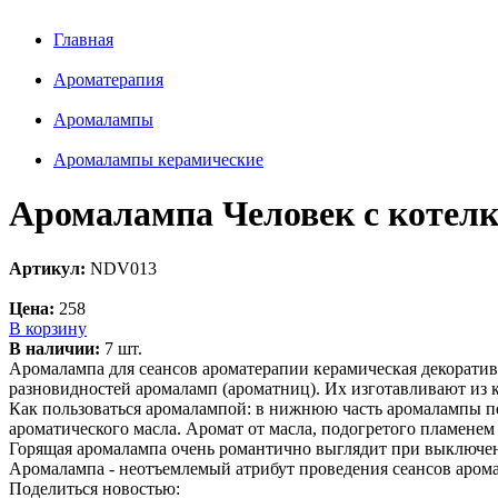
Главная
Ароматерапия
Аромалампы
Aромалампы керамические
Аромалампа Человек с котелк
Артикул:
NDV013
Цена:
258
В корзину
В наличии:
7 шт.
Аромалампа для сеансов ароматерапии керамическая декоратив
разновидностей аромаламп (ароматниц). Их изготавливают из 
Как пользоваться аромалампой: в нижнюю часть аромалампы по
ароматического масла. Аромат от масла, подогретого пламенем 
Горящая аромалампа очень романтично выглядит при выключен
Аромалампа - неотъемлемый атрибут проведения сеансов арома
Поделиться новостью: