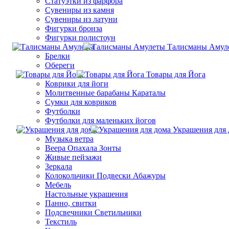
Статуэтки из фарфора
Сувениры из камня
Сувениры из латуни
Фигурки бронза
Фигурки полистоун
Талисманы Амул
Брелки
Обереги
Товары для Йога
Коврики для йоги
Молитвенные барабаны Караталы
Сумки для ковриков
Футболки
Футболки для маленьких йогов
Украшения для 
Музыка ветра
Веера Опахала Зонты
Живые пейзажи
Зеркала
Колокольчики Подвески Абажуры
Мебель
Настольные украшения
Панно, свитки
Подсвечники Светильники
Текстиль