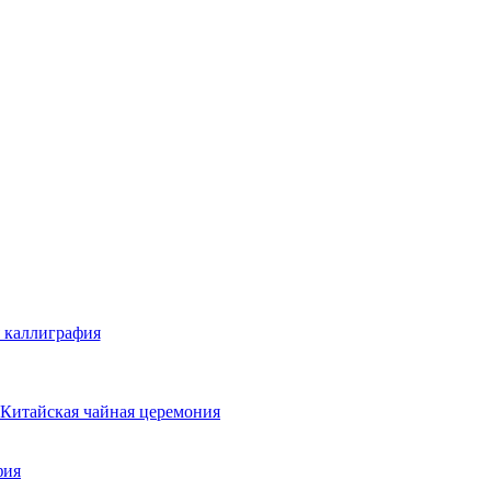
 каллиграфия
Китайская чайная церемония
фия