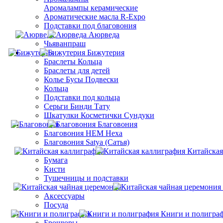
Aромалампы керамические
Ароматические масла R-Expo
Подставки под благовония
Аюрведа
Чьяванпраш
Бижутерия
Браслеты Кольца
Браслеты для детей
Колье Бусы Подвески
Кольца
Подставки под кольца
Серьги Бинди Тату
Шкатулки Косметички Сундуки
Благовония
Благовония HEM Hexa
Благовония Satya (Сатья)
Китайская
Бумага
Кисти
Тушечницы и подставки
Аксессуары
Посуда
Книги и полигра
Брошюры