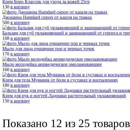
Крем Боро Классик для ухода за кожей 25гр
130
в корзину
Джошина Hamdard сироп от кашля на травах
500
в корзину
Бальзам для губ увлажняющий и защищающий от герпеса и тр
168
в корзину
Мыло для лица очищение пор и черных точек
170
в корзину
Мыло молодейка аюрведическое омолаживающее
160
в корзину
Крем для тела Мувквик от боли в суставах и воспалениях
180
в корзину
Крем для рук и ногтей Ладошки растительный увлажняющий
150
в корзину
Показано 12 из 25 товаров