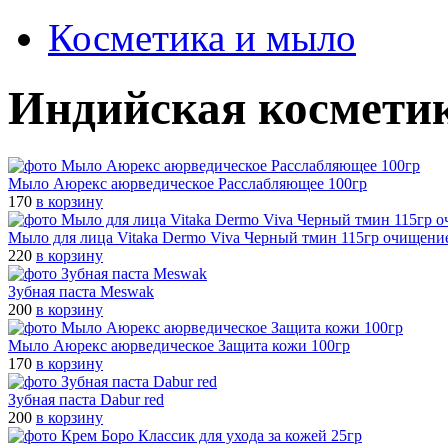
Косметика и мыло
Индийская космети
Мыло Аюрекс аюрведическое Расслабляющее 100гр
170
в корзину
Мыло для лица Vitaka Dermo Viva Черный тмин 115гр очищени
220
в корзину
Зубная паста Meswak
200
в корзину
Мыло Аюрекс аюрведическое Защита кожи 100гр
170
в корзину
Зубная паста Dabur red
200
в корзину