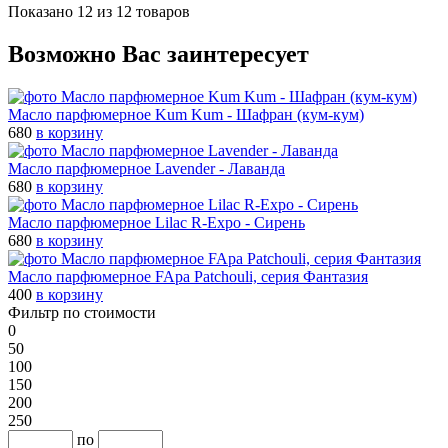
Показано 12 из 12 товаров
Возможно Вас заинтересует
Масло парфюмерное Kum Kum - Шафран (кум-кум)
680
в корзину
Масло парфюмерное Lavender - Лаванда
680
в корзину
Масло парфюмерное Lilac R-Expo - Сирень
680
в корзину
Масло парфюмерное FApa Patchouli, серия Фантазия
400
в корзину
Фильтр по стоимости
0
50
100
150
200
250
по