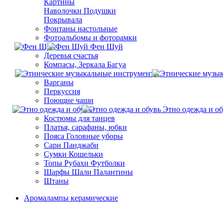
Картины
Наволочки Подушки
Покрывала
Фонтаны настольные
Фотоальбомы и фоторамки
Фен Шуй
Деревья счастья
Компасы, Зеркала Багуа
Варганы
Перкуссия
Поющие чаши
Этно одежда и об
Костюмы для танцев
Платья, сарафаны, юбки
Пояса Головные уборы
Сари Панджаби
Сумки Кошельки
Топы Рубахи Футболки
Шарфы Шали Палантины
Штаны
Aромалампы керамические