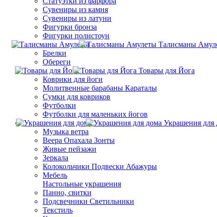
Статуэтки из фарфора
Сувениры из камня
Сувениры из латуни
Фигурки бронза
Фигурки полистоун
Талисманы Амул
Брелки
Обереги
Товары для Йога
Коврики для йоги
Молитвенные барабаны Караталы
Сумки для ковриков
Футболки
Футболки для маленьких йогов
Украшения для 
Музыка ветра
Веера Опахала Зонты
Живые пейзажи
Зеркала
Колокольчики Подвески Абажуры
Мебель
Настольные украшения
Панно, свитки
Подсвечники Светильники
Текстиль