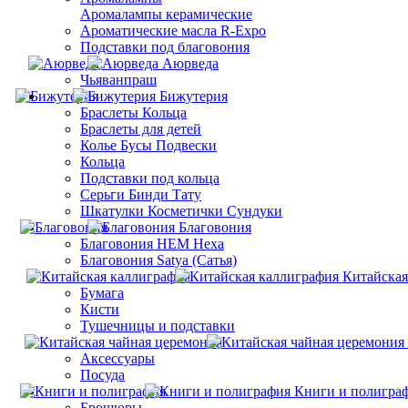
Aромалампы керамические
Ароматические масла R-Expo
Подставки под благовония
Аюрведа
Чьяванпраш
Бижутерия
Браслеты Кольца
Браслеты для детей
Колье Бусы Подвески
Кольца
Подставки под кольца
Серьги Бинди Тату
Шкатулки Косметички Сундуки
Благовония
Благовония HEM Hexa
Благовония Satya (Сатья)
Китайская
Бумага
Кисти
Тушечницы и подставки
Аксессуары
Посуда
Книги и полигра
Брошюры