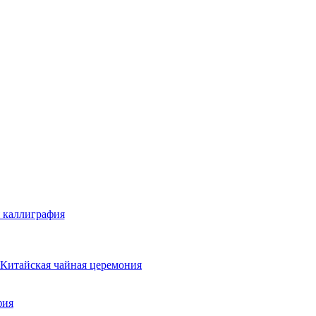
 каллиграфия
Китайская чайная церемония
фия