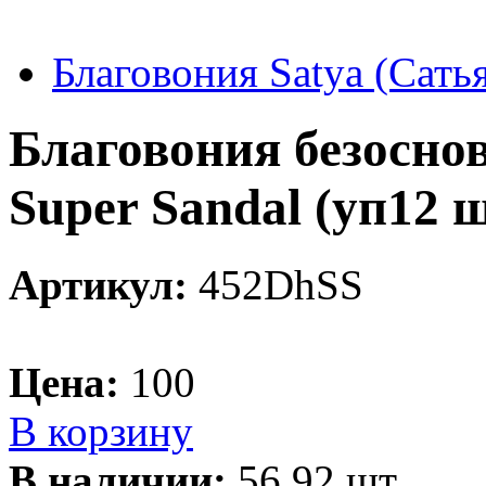
Благовония Satya (Сать
Благовония безоснов
Super Sandal (уп12 
Артикул:
452DhSS
Цена:
100
В корзину
В наличии:
56.92 шт.