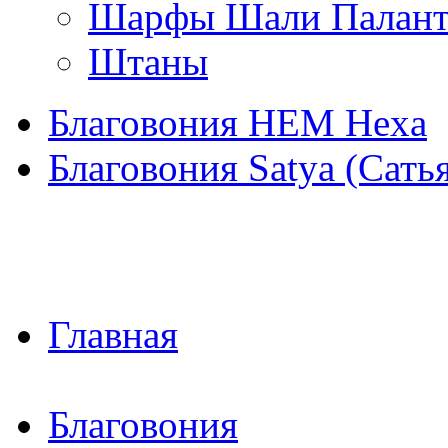
Шарфы Шали Палан
Штаны
Благовония HEM Hexa
Благовония Satya (Сать
Главная
Благовония