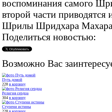
воспоминания самого Шр
второй части приводятся
Шрилы Шридхара Махара
Поделиться новостью:
Возможно Вас заинтересу
Путь домой
228
в корзину
Религия сердца
304
в корзину
Ступени истины
228
в корзину