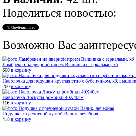
Поделиться новостью:
Возможно Вас заинтересу
Ламбрекен на дверной проем Вышивка с зеркалами, хб
600
в корзину
Наволочка для подушки круглая этно с бубенчиком, хб, вышив
260
в корзину
Наволочка Лоскуты ромбики 40Х40см
116
в корзину
Подушка с гречневой лузгой Валик, лечебная
418
в корзину