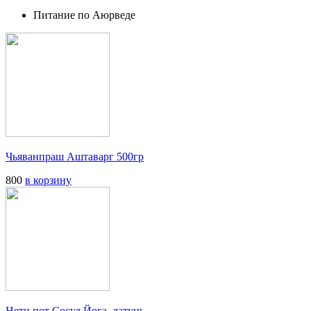
Питание по Аюрведе
Чьяванпраш Аштаварг 500гр
800
в корзину
Нети пот Сосуд Йога, латунь