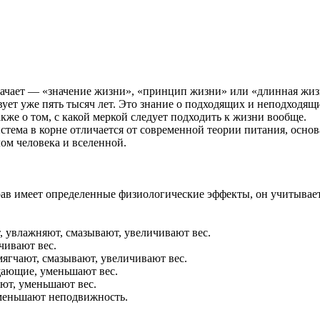
начает — «значение жизни», «принцип жизни» или «длинная жизн
вует уже пять тысяч лет. Это знание о подходящих и неподходя
кже о том, с какой меркой следует подходить к жизни вообще.
тема в корне отличается от современной теории питания, основ
лом человека и вселенной.
ав имеет определенные физиологические эффекты, он учитываетс
 увлажняют, смазывают, увеличивают вес.
чивают вес.
ягчают, смазывают, увеличивают вес.
щающие, уменьшают вес.
уют, уменьшают вес.
уменьшают неподвижность.