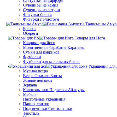
Статуэтки из фарфора
Сувениры из камня
Сувениры из латуни
Фигурки бронза
Фигурки полистоун
Талисманы Амул
Брелки
Обереги
Товары для Йога
Коврики для йоги
Молитвенные барабаны Караталы
Сумки для ковриков
Футболки
Футболки для маленьких йогов
Украшения для 
Музыка ветра
Веера Опахала Зонты
Живые пейзажи
Зеркала
Колокольчики Подвески Абажуры
Мебель
Настольные украшения
Панно, свитки
Подсвечники Светильники
Текстиль