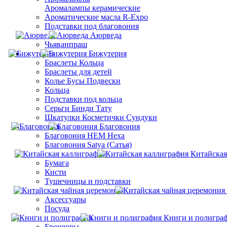
Aромалампы керамические
Ароматические масла R-Expo
Подставки под благовония
Аюрведа
Чьяванпраш
Бижутерия
Браслеты Кольца
Браслеты для детей
Колье Бусы Подвески
Кольца
Подставки под кольца
Серьги Бинди Тату
Шкатулки Косметички Сундуки
Благовония
Благовония HEM Hexa
Благовония Satya (Сатья)
Китайская
Бумага
Кисти
Тушечницы и подставки
Аксессуары
Посуда
Книги и полигра
Брошюры