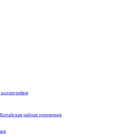
 каллиграфия
Китайская чайная церемония
фия