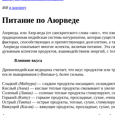
468
в корзину
Питание по Аюрведе
Аюрведа, или Аюр-веда (от санскритского слова «аюс», что оз
традиционная индийская система натуропатии, которая сущест
факторах, способствующих и препятствующих долголетию, а та
Аюрведа охватывает многие аспекты, включая питание. Эта сис
духовным аспектом продуктов, взаимодействием энергий, с те
Влияние вкуса
Древнеиндийская медицина считает, что вкус продуктов или тр
после вываривания («Випака»), более сильны.
Сладкий
(Мадхура)
— сладкие продукты насыщают, охлаждают,
Кислый
(Амла)
— кислые теплые продукты смазывают и увели
Соленый
(Лаван)
— соленые теплые продукты стимулируют, см
Горький
(Кату)
— горькие продукты, прохладные, сухие, очи
Острый
(Тикта)
— острые продукты, теплые, сухие, стимулир
Вяжущий
(Касая)
— вяжущие продукты, прохладные, сухие, 