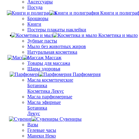
Аксессуары
Посуда
Книги и полигра
Брошюры
Книги
Постеры плакаты наклейки
Косметика и мыло
Зубные пасты
Мыло без животных жиров
Натуральная косметика
Массаж
Товары для массажа
Шары здоровья
Парфюмерия
Масла косметические
Ботаника
Косметика Лекус
Масла парфюмерные
Масла эфирные
Ботаника
Лекус
Сувениры
Вазы
Гелевые часы
Манеки Неко