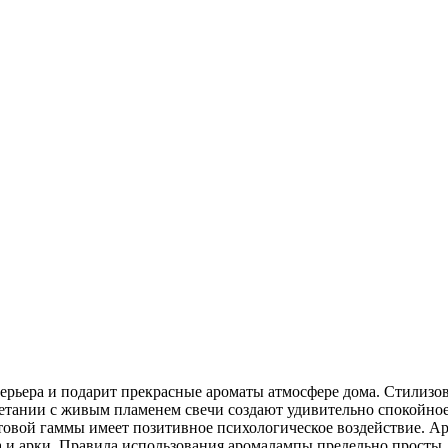
ьера и подарит прекрасные ароматы атмосфере дома. Стилизова
етании с живым пламенем свечи создают удивительно спокойное
етовой гаммы имеет позитивное психологическое воздействие. А
а и арки. Правила использования аромалампы предельно просты.