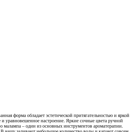
нная форма обладает эстетической притягательностью и яркой
 и уравновешенное настроение. Яркие сочные цвета ручной
ро малампа – один из основных инструментов ароматерапии.
 В чашу заливают небольшое количество воды и капают совсем