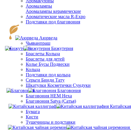
Аромакулоны
Аромалампы
Aромалампы керамические
Ароматические масла R-Expo
Подставки под благовония
Аюрведа
Чьяванпраш
Бижутерия
Браслеты Кольца
Браслеты для детей
Колье Бусы Подвески
Кольца
Подставки под кольца
Серьги Бинди Тату
Шкатулки Косметички Сундуки
Благовония
Благовония HEM Hexa
Благовония Satya (Сатья)
Китайская
Бумага
Кисти
Тушечницы и подставки