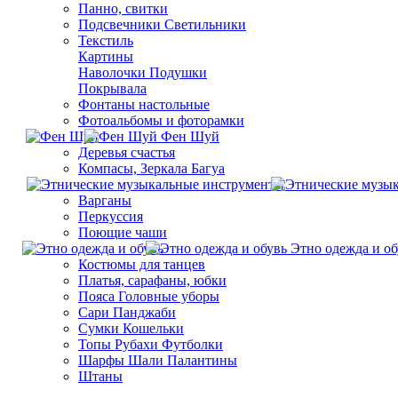
Панно, свитки
Подсвечники Светильники
Текстиль
Картины
Наволочки Подушки
Покрывала
Фонтаны настольные
Фотоальбомы и фоторамки
Фен Шуй
Деревья счастья
Компасы, Зеркала Багуа
Варганы
Перкуссия
Поющие чаши
Этно одежда и об
Костюмы для танцев
Платья, сарафаны, юбки
Пояса Головные уборы
Сари Панджаби
Сумки Кошельки
Топы Рубахи Футболки
Шарфы Шали Палантины
Штаны