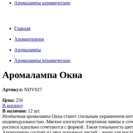
Aромалампы керамические
Главная
Ароматерапия
Аромалампы
Aромалампы керамические
Аромалампа Окна
Артикул:
NDV027
Цена:
256
В корзину
В наличии:
12 шт.
Необычная аромалампа Окна станет стильным украшением интер
индивидуальностью. Мягкие изогнутые очертания лампы в соч
росписи идеально сочетаются с формой. Такая тональность цв
Аромалампы состоят из двух основных частей – чаши для масл