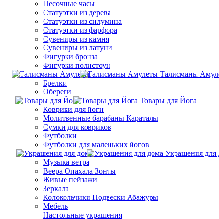
Песочные часы
Статуэтки из дерева
Статуэтки из силумина
Статуэтки из фарфора
Сувениры из камня
Сувениры из латуни
Фигурки бронза
Фигурки полистоун
Талисманы Амул
Брелки
Обереги
Товары для Йога
Коврики для йоги
Молитвенные барабаны Караталы
Сумки для ковриков
Футболки
Футболки для маленьких йогов
Украшения для 
Музыка ветра
Веера Опахала Зонты
Живые пейзажи
Зеркала
Колокольчики Подвески Абажуры
Мебель
Настольные украшения