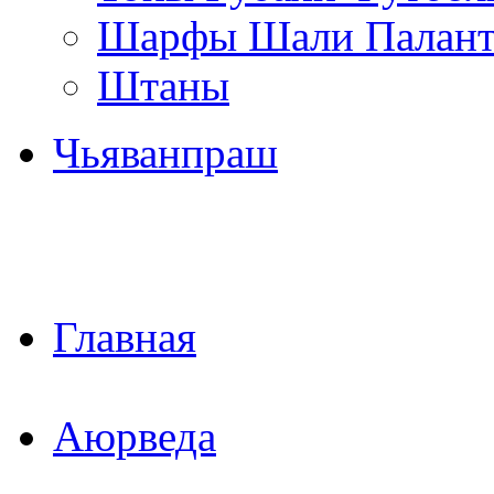
Шарфы Шали Палан
Штаны
Чьяванпраш
Главная
Аюрведа