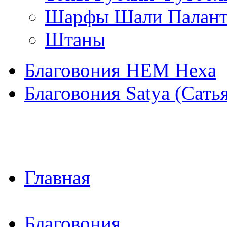
Шарфы Шали Палан
Штаны
Благовония HEM Hexa
Благовония Satya (Сать
Главная
Благовония