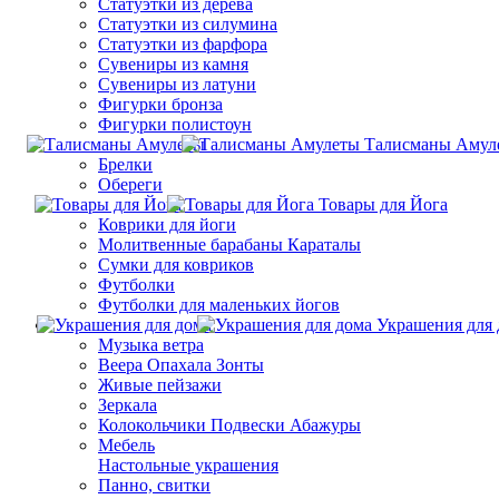
Статуэтки из дерева
Статуэтки из силумина
Статуэтки из фарфора
Сувениры из камня
Сувениры из латуни
Фигурки бронза
Фигурки полистоун
Талисманы Амул
Брелки
Обереги
Товары для Йога
Коврики для йоги
Молитвенные барабаны Караталы
Сумки для ковриков
Футболки
Футболки для маленьких йогов
Украшения для 
Музыка ветра
Веера Опахала Зонты
Живые пейзажи
Зеркала
Колокольчики Подвески Абажуры
Мебель
Настольные украшения
Панно, свитки