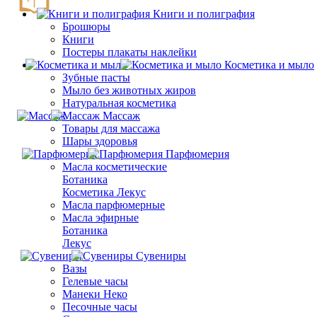
Книги и полиграфия
Брошюры
Книги
Постеры плакаты наклейки
Косметика и мыло
Зубные пасты
Мыло без животных жиров
Натуральная косметика
Массаж
Товары для массажа
Шары здоровья
Парфюмерия
Масла косметические
Ботаника
Косметика Лекус
Масла парфюмерные
Масла эфирные
Ботаника
Лекус
Сувениры
Вазы
Гелевые часы
Манеки Неко
Песочные часы