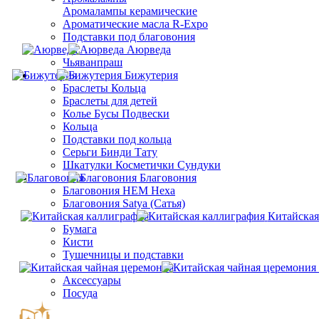
Aромалампы керамические
Ароматические масла R-Expo
Подставки под благовония
Аюрведа
Чьяванпраш
Бижутерия
Браслеты Кольца
Браслеты для детей
Колье Бусы Подвески
Кольца
Подставки под кольца
Серьги Бинди Тату
Шкатулки Косметички Сундуки
Благовония
Благовония HEM Hexa
Благовония Satya (Сатья)
Китайская
Бумага
Кисти
Тушечницы и подставки
Аксессуары
Посуда