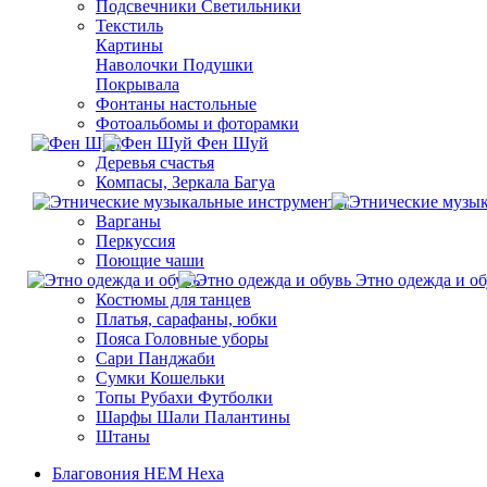
Подсвечники Светильники
Текстиль
Картины
Наволочки Подушки
Покрывала
Фонтаны настольные
Фотоальбомы и фоторамки
Фен Шуй
Деревья счастья
Компасы, Зеркала Багуа
Варганы
Перкуссия
Поющие чаши
Этно одежда и об
Костюмы для танцев
Платья, сарафаны, юбки
Пояса Головные уборы
Сари Панджаби
Сумки Кошельки
Топы Рубахи Футболки
Шарфы Шали Палантины
Штаны
Благовония HEM Hexa