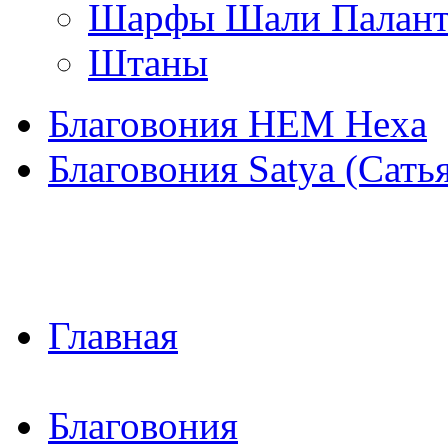
Шарфы Шали Палан
Штаны
Благовония HEM Hexa
Благовония Satya (Сать
Главная
Благовония