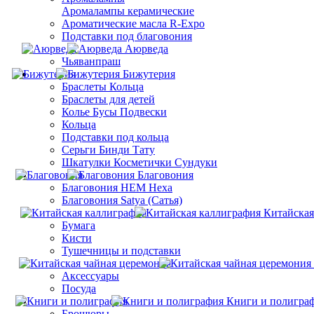
Aромалампы керамические
Ароматические масла R-Expo
Подставки под благовония
Аюрведа
Чьяванпраш
Бижутерия
Браслеты Кольца
Браслеты для детей
Колье Бусы Подвески
Кольца
Подставки под кольца
Серьги Бинди Тату
Шкатулки Косметички Сундуки
Благовония
Благовония HEM Hexa
Благовония Satya (Сатья)
Китайская
Бумага
Кисти
Тушечницы и подставки
Аксессуары
Посуда
Книги и полигра
Брошюры