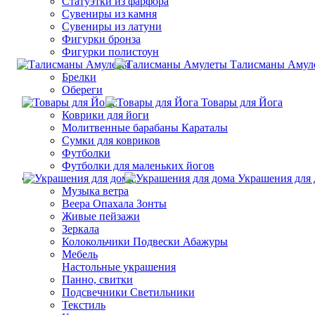
Статуэтки из фарфора
Сувениры из камня
Сувениры из латуни
Фигурки бронза
Фигурки полистоун
Талисманы Амул
Брелки
Обереги
Товары для Йога
Коврики для йоги
Молитвенные барабаны Караталы
Сумки для ковриков
Футболки
Футболки для маленьких йогов
Украшения для 
Музыка ветра
Веера Опахала Зонты
Живые пейзажи
Зеркала
Колокольчики Подвески Абажуры
Мебель
Настольные украшения
Панно, свитки
Подсвечники Светильники
Текстиль