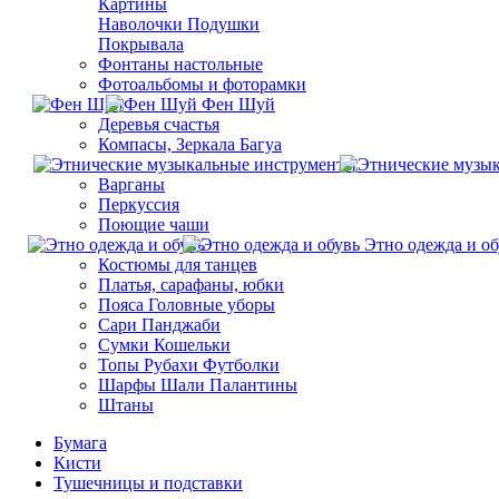
Картины
Наволочки Подушки
Покрывала
Фонтаны настольные
Фотоальбомы и фоторамки
Фен Шуй
Деревья счастья
Компасы, Зеркала Багуа
Варганы
Перкуссия
Поющие чаши
Этно одежда и об
Костюмы для танцев
Платья, сарафаны, юбки
Пояса Головные уборы
Сари Панджаби
Сумки Кошельки
Топы Рубахи Футболки
Шарфы Шали Палантины
Штаны
Бумага
Кисти
Тушечницы и подставки