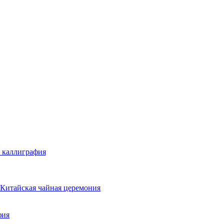
 каллиграфия
Китайская чайная церемония
фия