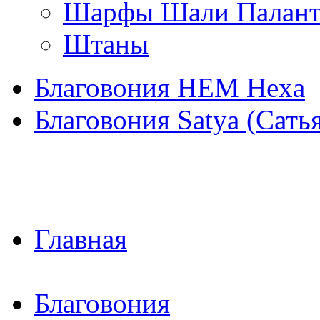
Шарфы Шали Палан
Штаны
Благовония HEM Hexa
Благовония Satya (Сать
Главная
Благовония