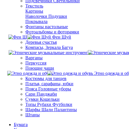
Подсвечники Светильники
Текстиль
Картины
Наволочки Подушки
Покрывала
Фонтаны настольные
Фотоальбомы и фоторамки
Фен Шуй
Деревья счастья
Компасы, Зеркала Багуа
Варганы
Перкуссия
Поющие чаши
Этно одежда и об
Костюмы для танцев
Платья, сарафаны, юбки
Пояса Головные уборы
Сари Панджаби
Сумки Кошельки
Топы Рубахи Футболки
Шарфы Шали Палантины
Штаны
Бумага