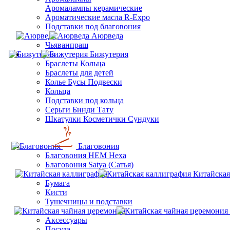
Aромалампы керамические
Ароматические масла R-Expo
Подставки под благовония
Аюрведа
Чьяванпраш
Бижутерия
Браслеты Кольца
Браслеты для детей
Колье Бусы Подвески
Кольца
Подставки под кольца
Серьги Бинди Тату
Шкатулки Косметички Сундуки
Благовония
Благовония HEM Hexa
Благовония Satya (Сатья)
Китайская
Бумага
Кисти
Тушечницы и подставки
Аксессуары
Посуда