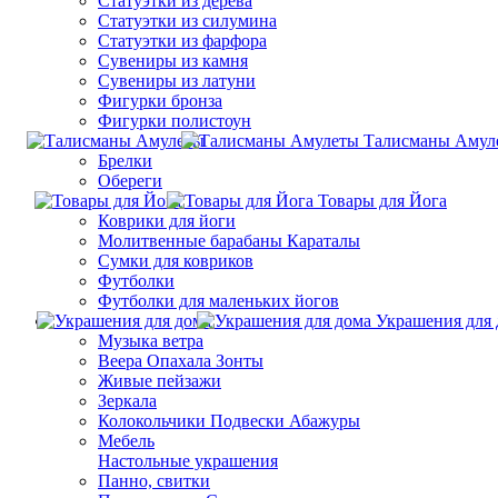
Статуэтки из дерева
Статуэтки из силумина
Статуэтки из фарфора
Сувениры из камня
Сувениры из латуни
Фигурки бронза
Фигурки полистоун
Талисманы Амул
Брелки
Обереги
Товары для Йога
Коврики для йоги
Молитвенные барабаны Караталы
Сумки для ковриков
Футболки
Футболки для маленьких йогов
Украшения для 
Музыка ветра
Веера Опахала Зонты
Живые пейзажи
Зеркала
Колокольчики Подвески Абажуры
Мебель
Настольные украшения
Панно, свитки