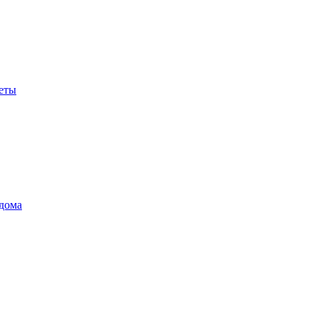
еты
дома