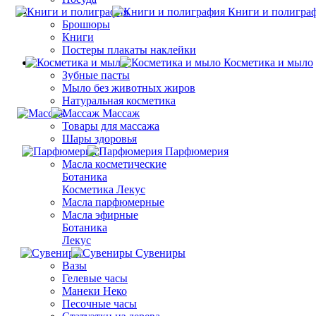
Книги и полигра
Брошюры
Книги
Постеры плакаты наклейки
Косметика и мыло
Зубные пасты
Мыло без животных жиров
Натуральная косметика
Массаж
Товары для массажа
Шары здоровья
Парфюмерия
Масла косметические
Ботаника
Косметика Лекус
Масла парфюмерные
Масла эфирные
Ботаника
Лекус
Сувениры
Вазы
Гелевые часы
Манеки Неко
Песочные часы